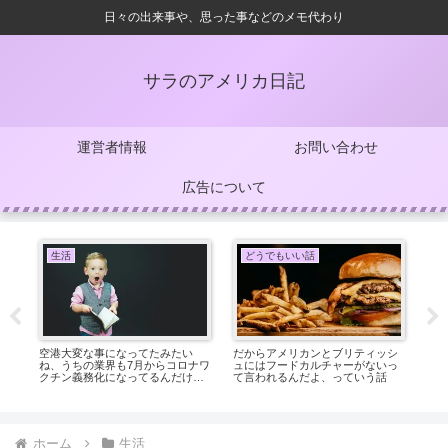
日々の出来事や、思った事などのメモ代わり
サラのアメリカ日記
運営者情報
お問い合わせ
広告について
生活
どうでもいい話
騒
空港大変な事になってたみたい
だからアメリカンとブリティッシ
な
ね、うちの業界も7月からコロナワ
ュにはフードカルチャーがないっ
オ
を
クチン義務化になってるんだけど
て言われるんだよ、っていう話
あ
で
ね、っていう話
話
意
ホーム
生活