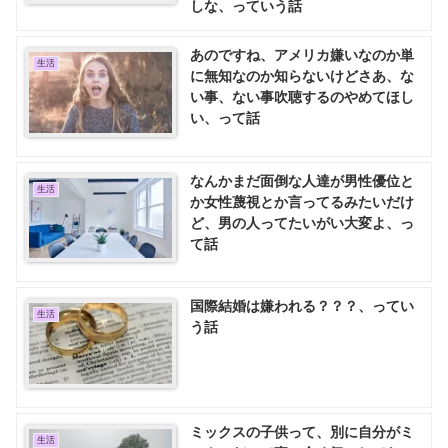
しな、っていう話
あのですね、アメリカ嫌いなのか単
生活
に無知なのか知らないけどさあ、な
い事、ない事吹聴するのやめてほし
い、って話
なんかまだ面倒な人達が男性優位と
生活
か女性蔑視とか言ってるみたいだけ
ど、男の人ってたいがい大変よ、っ
て話
国際結婚は嫌われる？？？、ってい
生活
う話
ミックスの子供って、別に自分がミ
生活