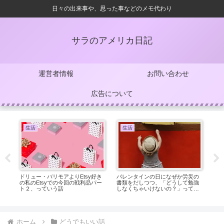
日々の出来事や、思った事などのメモ代わり
サラのアメリカ日記
運営者情報
お問い合わせ
広告について
生活
生活
何
ドリュー・バリモアよりEtsy好き
バレンタインの日になぜか労災の
セ
、
の私のEtsyでの今回の戦利品パー
書類をだしつつ、「どうして勉強
し
っ
ト２、っていう話
しなくちゃいけないの？」って天
使（従兄の子供）に超可愛く聞か
れたので、正直にほんとの事答え
たら従兄にお前、子供に何教えて
んだよｗ、って笑われた、ってい
う話
ホーム
どうでもいい話