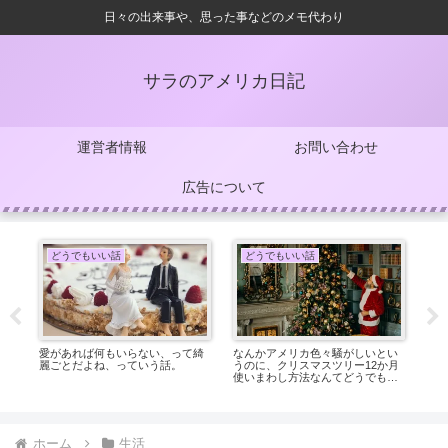
日々の出来事や、思った事などのメモ代わり
サラのアメリカ日記
運営者情報
お問い合わせ
広告について
どうでもいい話
どうでもいい話
て
愛があれば何もいらない、って綺
なんかアメリカ色々騒がしいとい
友
ラ
麗ごとだよね、っていう話。
うのに、クリスマスツリー12か月
う
使いまわし方法なんてどうでもい
難
い事考えていた、っていう話。
話
ホーム
生活