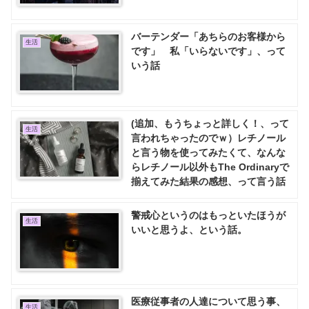
バーテンダー「あちらのお客様から
生活
です」 私「いらないです」、って
いう話
(追加、もうちょっと詳しく！、って
生活
言われちゃったのでｗ）レチノール
と言う物を使ってみたくて、なんな
らレチノール以外もThe Ordinaryで
揃えてみた結果の感想、って言う話
警戒心というのはもっといたほうが
生活
いいと思うよ、という話。
医療従事者の人達について思う事、
生活